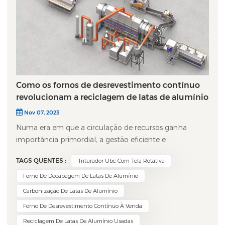
Como os fornos de desrevestimento contínuo
revolucionam a reciclagem de latas de alumínio
Nov 07, 2023
Numa era em que a circulação de recursos ganha
importância primordial, a gestão eficiente e
ecologicamente consciente das latas de alumínio
TAGS QUENTES :
Triturador Ubc Com Tela Rotativa
descartadas representa um desafio crucial. forno de
carbonização automática contínua Desempenha um
Forno De Decapagem De Latas De Alumínio
papel fundamental no processo de descarbonização e
Carbonização De Latas De Alumínio
remoção de tinta dessas latas. Aqui está uma análise
Forno De Desrevestimento Contínuo À Venda
detalhada de como funciona e das vantagens
Reciclagem De Latas De Alumínio Usadas
significativas que oferece. ​Etapa 1: A Fase Crucial de