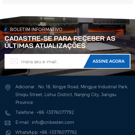
fabricante certificado pela ISO com 15 anos de experiência. P: Quais
marcas de motores e alternadores você usa?R: Oferecemos suporte às
principais marcas, como motores Cummins/Weichai/Yuchai e alternadores
Stamford/Leroy-Somer, com opções...
BOLETIM INFORMATIVO
CADASTRE-SE PARA RECEBER AS
ÚLTIMAS ATUALIZAÇÕES
Adicionar : No. 18, Xingye Road, Mingjue Industrial Park,
Shiqiu Street, Lishui District, Nanjing City, Jiangsu
Province
Telefone : +86 -13376077792
E-mail : info@cnbesten.com
WhatsApp: +86 -13376077792