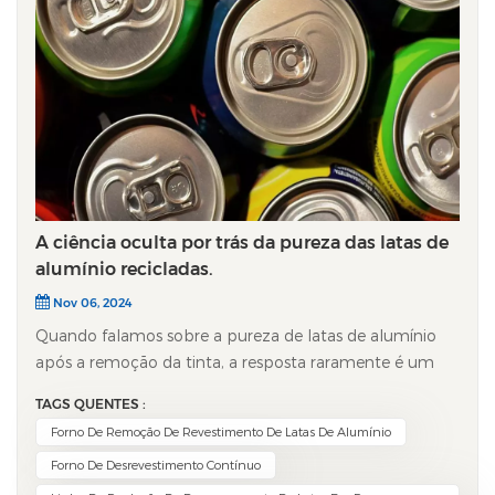
A ciência oculta por trás da pureza das latas de
alumínio recicladas.
Nov 06, 2024
Quando falamos sobre a pureza de latas de alumínio
após a remoção da tinta, a resposta raramente é um
simples "alto" ou "baixo". Trata-se de um resultado
TAGS QUENTES :
complexo, determinado por três fatores principais: o
Forno De Remoção De Revestimento De Latas De Alumínio
material original, o processo de remoção da tinta e o
Forno De Desrevestimento Contínuo
tratamento subsequente. Sendo um dos materiais de
embalagem mais reciclados globalmente, a pureza de