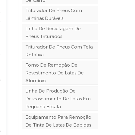
Triturador De Pneus Com
e
Lâminas Duráveis
e
Linha De Reciclagem De
Pneus Triturados
e
Triturador De Pneus Com Tela
Rotativa
o
,
Forno De Remoção De
Revestimento De Latas De
s
Alumínio
,
Linha De Produção De
Descascamento De Latas Em
Pequena Escala
.
Equipamento Para Remoção
a
De Tinta De Latas De Bebidas
s