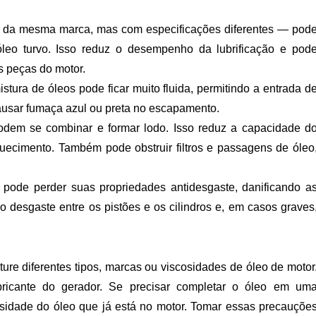
o da mesma marca, mas com especificações diferentes — pod
leo turvo. Isso reduz o desempenho da lubrificação e pod
s peças do motor.
ura de óleos pode ficar muito fluida, permitindo a entrada d
ausar fumaça azul ou preta no escapamento.
odem se combinar e formar lodo. Isso reduz a capacidade d
quecimento. Também pode obstruir filtros e passagens de óleo
 pode perder suas propriedades antidesgaste, danificando a
 o desgaste entre os pistões e os cilindros e, em casos graves
ure diferentes tipos, marcas ou viscosidades de óleo de motor
icante do gerador. Se precisar completar o óleo em um
osidade do óleo que já está no motor. Tomar essas precauçõe