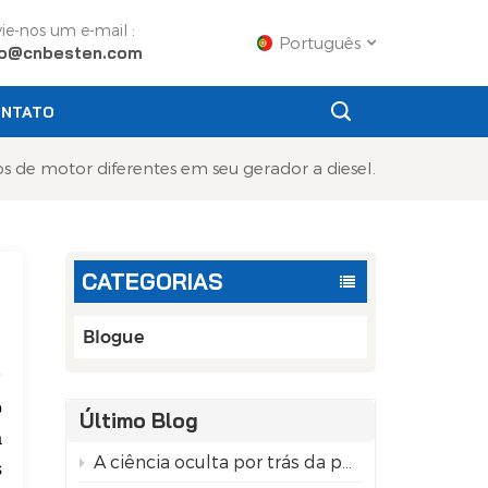
ie-nos um e-mail :
Português
fo@cnbesten.com
NTATO
English
s de motor diferentes em seu gerador a diesel.
Français
Русский
CATEGORIAS
Español
Português
Blogue
عربي
o
Último Blog
日语
a
A ciência oculta por trás da pureza das latas de alumínio recicladas.
s