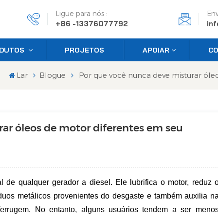
Ligue para nós :
Env
+86 -13376077792
in
DUTOS
PROJETOS
APOIAR
CO
Lar
Blogue
Por que você nunca deve misturar óleo
ar óleos de motor diferentes em seu
de qualquer gerador a diesel. Ele lubrifica o motor, reduz 
síduos metálicos provenientes do desgaste e também auxilia n
ferrugem. No entanto, alguns usuários tendem a ser meno