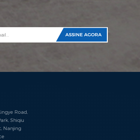
 Xingye Road,
ark, Shiqiu
ct, Nanjing
nce