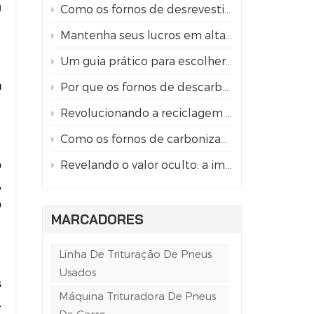
u
Como os fornos de desrevestimento contínuo revolucionam a reciclagem de latas de alumínio
Mantenha seus lucros em alta: 5 dicas profissionais para a manutenção das lâminas do triturador de pneus.
Um guia prático para escolher o triturador de pneus industrial certo.
m
Por que os fornos de descarbonização contínua estão substituindo os removedores de tinta químicos?
Revolucionando a reciclagem de latas: o processo de remoção de tinta e carbonização.
Como os fornos de carbonização revolucionam a reciclagem de latas de alumínio
Revelando o valor oculto: a importância da remoção da tinta na reciclagem de latas de alumínio.
o
,
o
MARCADORES
Linha De Trituração De Pneus
Usados
s
Máquina Trituradora De Pneus
.
De Carro