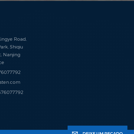
 Xingye Road,
ark, Shiqiu
ct, Nanjing
nce
376077792
esten.com
3376077792
DEIXE UM RECADO