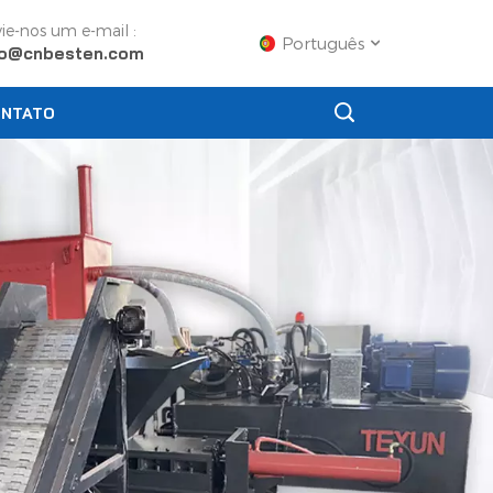
ie-nos um e-mail :
Português
fo@cnbesten.com
NTATO
English
Français
Русский
Español
Português
عربي
日语