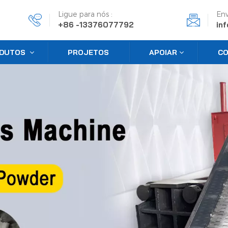
Ligue para nós :
Env
+86 -13376077792
in
DUTOS
PROJETOS
APOIAR
CO