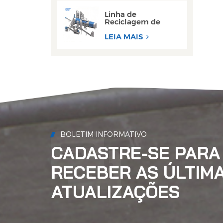
Linha de
Reciclagem de
Decapagem de
Latas de Alumínio
LEIA MAIS
de Alto
Desempenho
BOLETIM INFORMATIVO
CADASTRE-SE PARA
RECEBER AS ÚLTIM
ATUALIZAÇÕES