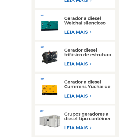
LEIA MAIS
reboque de 200 kW
e 300 kW
Gerador a diesel
Weichai silencioso
de alta eficiência de
150 kVA e 200 kVA
LEIA MAIS
para uso industrial
Gerador diesel
trifásico de estrutura
aberta de alto
desempenho com
LEIA MAIS
motor Yuchai
Gerador a diesel
Cummins Yuchai de
100 kW e 200 kW
ultra silencioso para
LEIA MAIS
uso comercial
Grupos geradores a
diesel tipo contêiner
de 300 kW e 350
kVA mais vendidos
LEIA MAIS
com design à prova
d'água