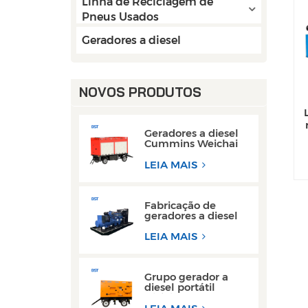
Linha de Reciclagem de
Pneus Usados
Geradores a diesel
NOVOS PRODUTOS
Geradores a diesel
Cummins Weichai
de 50 kW e 80 kW
CA monofásicos
LEIA MAIS
Fabricação de
geradores a diesel
com motor Weichai
de 300 kW de
LEIA MAIS
estrutura aberta
para operações de
soldagem
Grupo gerador a
diesel portátil
trifásico super
silencioso tipo