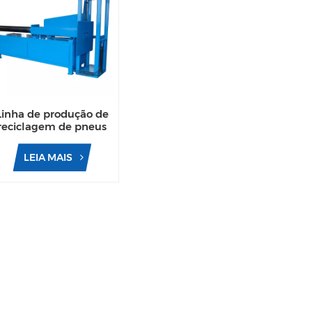
Linha de produção de
reciclagem de pneus
usados para arame de
talão de pneu
LEIA MAIS