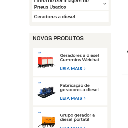
Linha de Reciclagem de
Pneus Usados
Geradores a diesel
NOVOS PRODUTOS
Geradores a diesel
Cummins Weichai
de 50 kW e 80 kW
CA monofásicos
LEIA MAIS
Fabricação de
geradores a diesel
com motor Weichai
de 300 kW de
LEIA MAIS
estrutura aberta
para operações de
soldagem
Grupo gerador a
diesel portátil
trifásico super
silencioso tipo