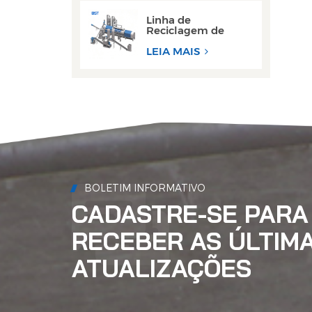
Linha de
Reciclagem de
Decapagem de
Latas de Alumínio
LEIA MAIS
de Alto
Desempenho
BOLETIM INFORMATIVO
CADASTRE-SE PARA
RECEBER AS ÚLTIM
ATUALIZAÇÕES