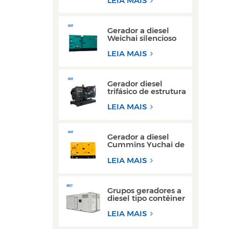
LEIA MAIS
reboque de 200 kW
e 300 kW
Gerador a diesel
Weichai silencioso
de alta eficiência de
150 kVA e 200 kVA
LEIA MAIS
para uso industrial
Gerador diesel
trifásico de estrutura
aberta de alto
desempenho com
LEIA MAIS
motor Yuchai
Gerador a diesel
Cummins Yuchai de
100 kW e 200 kW
ultra silencioso para
LEIA MAIS
uso comercial
Grupos geradores a
diesel tipo contêiner
de 300 kW e 350
kVA mais vendidos
LEIA MAIS
com design à prova
d'água