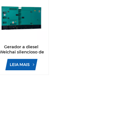
Gerador a diesel
Weichai silencioso de
alta eficiência de 150
kVA e 200 kVA para
LEIA MAIS
uso industrial