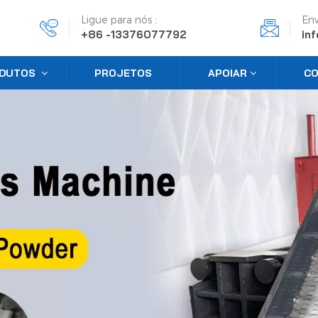
Ligue para nós :
Env
+86 -13376077792
in
DUTOS
PROJETOS
APOIAR
CO