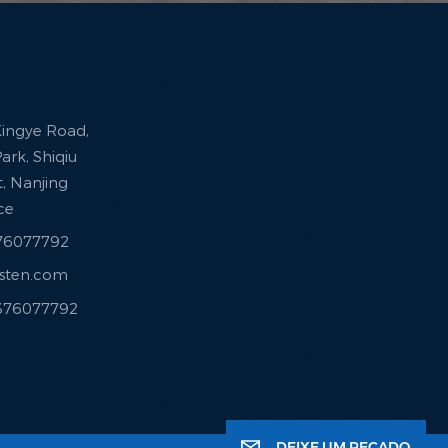
 Xingye Road,
ark, Shiqiu
ct, Nanjing
nce
376077792
esten.com
3376077792
DEIXE UM RECADO