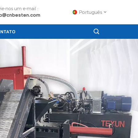
ie-nos um e-mail :
Português
fo@cnbesten.com
NTATO
English
Français
Русский
Español
Português
عربي
日语