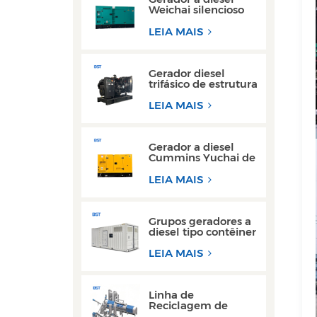
Weichai silencioso
de alta eficiência de
150 kVA e 200 kVA
LEIA MAIS
para uso industrial
Gerador diesel
trifásico de estrutura
aberta de alto
desempenho com
LEIA MAIS
motor Yuchai
Gerador a diesel
Cummins Yuchai de
100 kW e 200 kW
ultra silencioso para
LEIA MAIS
uso comercial
Grupos geradores a
diesel tipo contêiner
de 300 kW e 350
kVA mais vendidos
LEIA MAIS
com design à prova
d'água
Linha de
Reciclagem de
Decapagem de