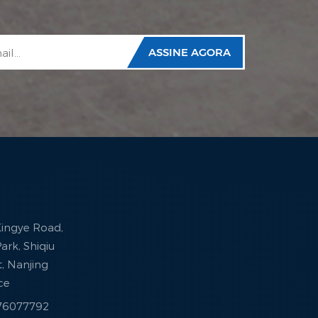
 Xingye Road,
ark, Shiqiu
ct, Nanjing
nce
376077792