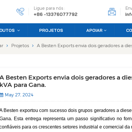
Ligue para nós :
Env
+86 -13376077792
in
DUTOS
PROJETOS
APOIAR
CO
ar
Projetos
A Besten Exports envia dois geradores a die
A Besten Exports envia dois geradores a die
kVA para Gana.
May 27, 2024
A Besten exportou com sucesso dois grupos geradores a diesel 
Gana. Esta entrega representa um passo significativo no for
confiáveis ​​para os crescentes setores industrial e comercial da 