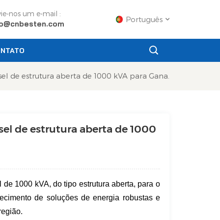
ie-nos um e-mail :
Português
fo@cnbesten.com
NTATO
English
sel de estrutura aberta de 1000 kVA para Gana.
Français
Русский
sel de estrutura aberta de 1000
Español
Português
عربي
de 1000 kVA, do tipo estrutura aberta, para o
日语
necimento de soluções de energia robustas e
região.