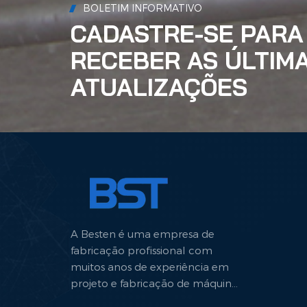
BOLETIM INFORMATIVO
CADASTRE-SE PARA
RECEBER AS ÚLTIM
ATUALIZAÇÕES
A Besten é uma empresa de
fabricação profissional com
muitos anos de experiência em
projeto e fabricação de máquinas
hidráulicas.