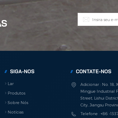
AS
SIGA-NOS
CONTATE-NOS
Lar
Adicionar : No. 18,
Mingjue Industrial P
Produtos
Street, Lishui Distri
Sobre Nós
City, Jiangsu Provi
Notícias
Telefone : +86 -13