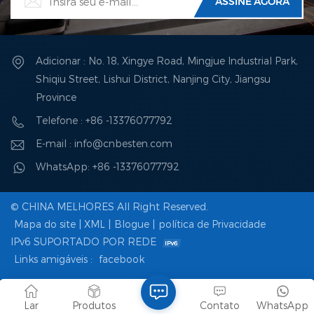
Adicionar : No. 18, Xingye Road, Mingjue Industrial Park,
Shiqiu Street, Lishui District, Nanjing City, Jiangsu
Province
Telefone : +86 -13376077792
E-mail : info@cnbesten.com
WhatsApp: +86 -13376077792
© CHINA MELHORES All Right Reserved.
Mapa do site
|
XML
|
Blogue
|
política de Privacidade
IPv6 SUPORTADO POR REDE
Links amigáveis :
facebook
Lar
Produtos
Contato
WhatsApp