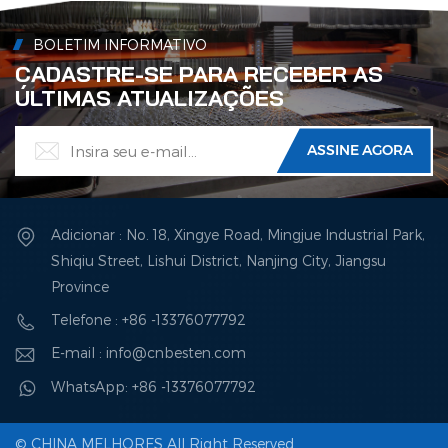
BOLETIM INFORMATIVO
CADASTRE-SE PARA RECEBER AS
ÚLTIMAS ATUALIZAÇÕES
Adicionar : No. 18, Xingye Road, Mingjue Industrial Park,
Shiqiu Street, Lishui District, Nanjing City, Jiangsu
Province
Telefone : +86 -13376077792
E-mail : info@cnbesten.com
WhatsApp: +86 -13376077792
© CHINA MELHORES All Right Reserved.